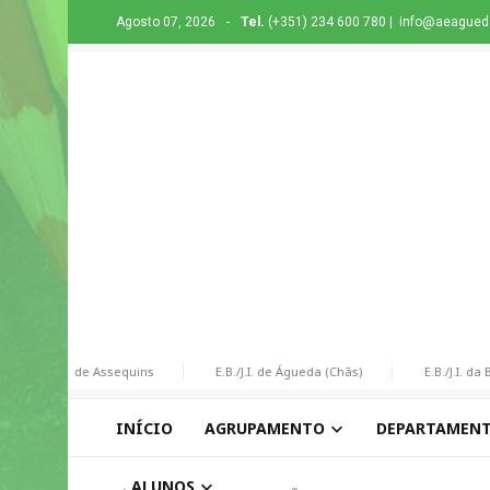
Agosto 07, 2026
-
Tel.
(+351) 234 600 780 |
info@aeagueda
E.B. de Assequins
E.B./J.I. de Águeda (Chãs)
E.B./J.I. da Borr
INÍCIO
AGRUPAMENTO
DEPARTAMEN
ALUNOS