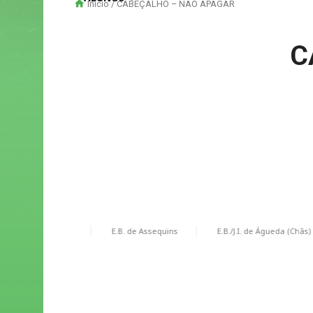
Início
/ CABEÇALHO – NÃO APAGAR
C
 Caldeira - Sede
E.B. de Assequins
E.B./J.I. de Águeda (Chãs)