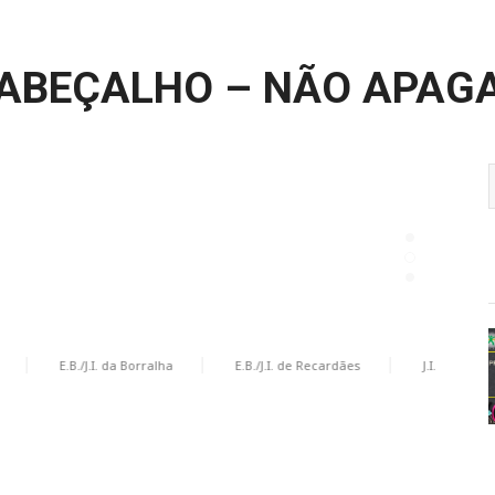
ABEÇALHO – NÃO APAG
E.B./J.I. da Borralha
E.B./J.I. de Recardães
J.I. de Castanh