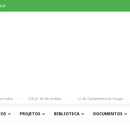
.pt
alha
E.B./J.I. de Recardães
J.I. de Castanheira do Vouga
TOS
PROJETOS
BIBLIOTECA
DOCUMENTOS