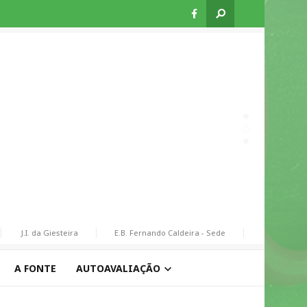
J.I. da Giesteira
E.B. Fernando Caldeira - Sede
E.B. de Assequi
A FONTE
AUTOAVALIAÇÃO