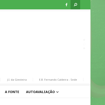
J.I. da Giesteira
E.B. Fernando Caldeira - Sede
E.B. de Assequi
A FONTE
AUTOAVALIAÇÃO