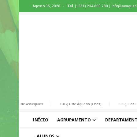
Agosto 05, 2026
-
Tel.
(+351) 234 600 780 |
info@aeagueda
E.B. de Assequins
E.B./J.I. de Águeda (Chãs)
E.B./J.I. da Bor
INÍCIO
AGRUPAMENTO
DEPARTAMEN
ALUNOS