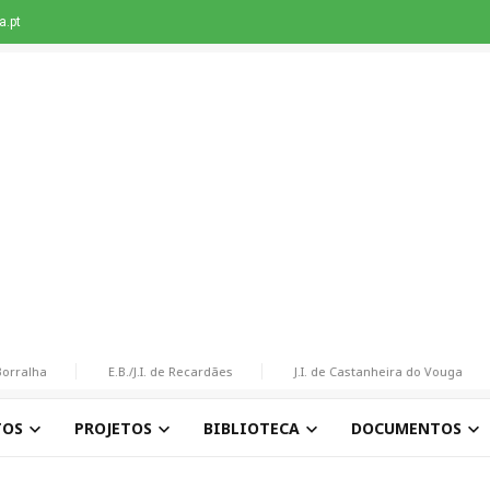
.pt
ralha
E.B./J.I. de Recardães
J.I. de Castanheira do Vouga
TOS
PROJETOS
BIBLIOTECA
DOCUMENTOS