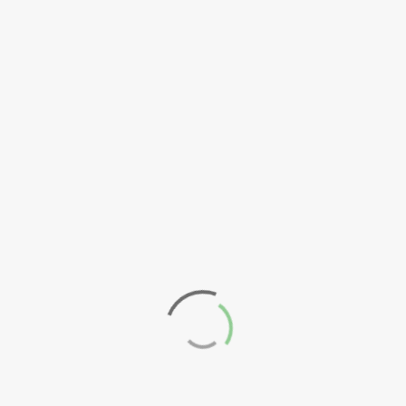
2024
Setembro
2024
Junho 2024
Maio 2024
Abril 2024
Março 2024
Leave a Comment
Fevereiro
2024
Your feedback is valuable for us.
Your email will not be published.
Janeiro 2024
Dezembro
2023
Your comment
Novembro
2023
Outubro
2023
Setembro
2023