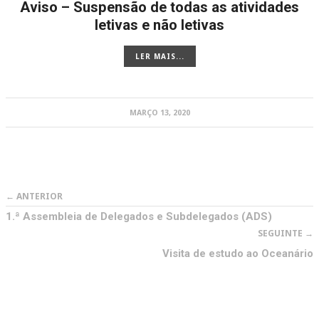
Aviso – Suspensão de todas as atividades
letivas e não letivas
LER MAIS...
MARÇO 13, 2020
← ANTERIOR
1.ª Assembleia de Delegados e Subdelegados (ADS)
SEGUINTE →
Visita de estudo ao Oceanário