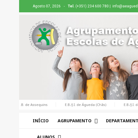
Agosto 07, 2026
-
Tel.
(+351) 234 600 780 |
info@aeagueda
E.B. de Assequins
E.B./J.I. de Águeda (Chãs)
E.B./J.I. da Bor
INÍCIO
AGRUPAMENTO
DEPARTAMEN
ALUNOS