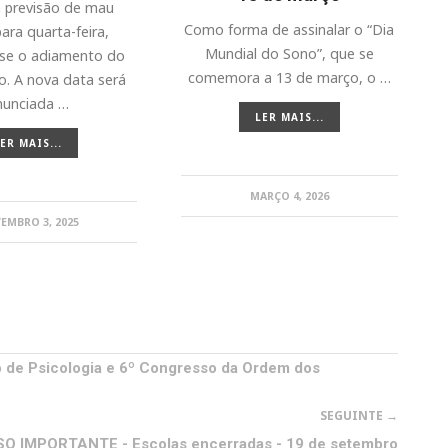
 previsão de mau
Como forma de assinalar o “Dia
ara quarta-feira,
Mundial do Sono”, que se
se o adiamento do
comemora a 13 de março, o …
. A nova data será
nunciada …
LER MAIS...
ER MAIS...
MARÇO 4, 2026
EMBRO 3, 2025
o de Psicologia e 6º Congresso da Ordem dos
SEGUINTE →
SO IMPORTANTE - Escolas encerradas - 19 de setembro