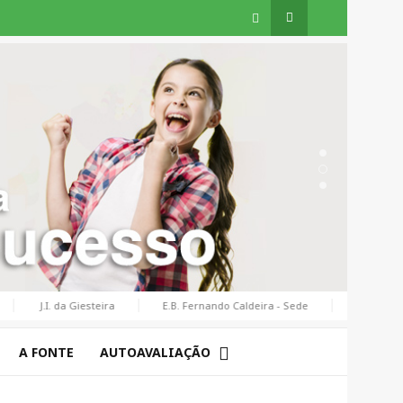
J.I. da Giesteira
E.B. Fernando Caldeira - Sede
E.B. de Assequ
A FONTE
AUTOAVALIAÇÃO