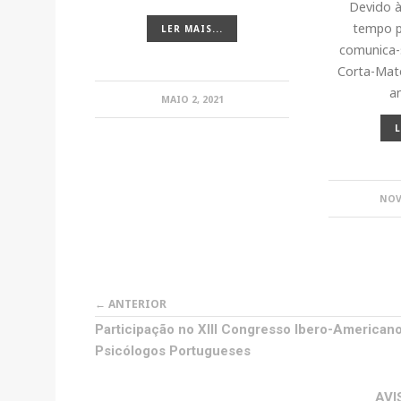
Devido à
tempo p
LER MAIS...
comunica-
Corta-Mato
a
MAIO 2, 2021
L
NOV
← ANTERIOR
Participação no XIII Congresso Ibero-American
Psicólogos Portugueses
AVI