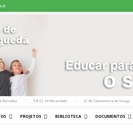
.pt
ralha
E.B./J.I. de Recardães
J.I. de Castanheira do Vouga
TOS
PROJETOS
BIBLIOTECA
DOCUMENTOS