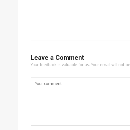
Leave a Comment
Your feedback is valuable for us. Your email will not b
Your comment