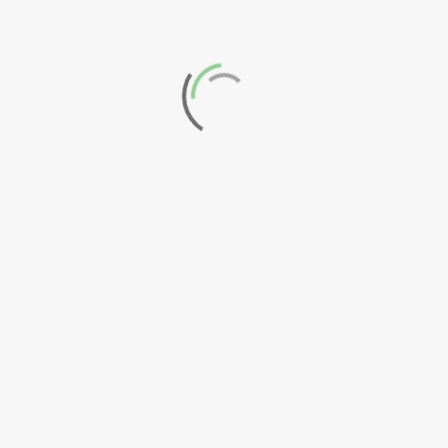
e hastear a 16.ª
Verde Eco-Escolas,
e o Conselho Eco-
 da Escola Básica
ernando …
ER MAIS...
EMBRO 3, 2025
SEGUINTE →
Verde Eco-Escolas
Loja de vender poetas...