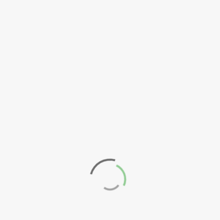
Outubro
2024
MAIO 1,
Setembro
2017
2024
Junho 2024
Maio 2024
Abril 2024
Março 2024
← ANTERIOR
Fevereiro
Reabertura da educação pré-
2024
escolar
Janeiro 2024
SEGUINTE →
Dezembro
Câmara Municipal de Águeda
2023
lança linha de apoio
Novembro
informático
2023
Outubro
2023
Setembro
2023